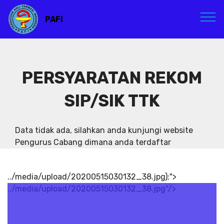
PAFI
PERSYARATAN REKOM
SIP/SIK TTK
Data tidak ada, silahkan anda kunjungi website
Pengurus Cabang dimana anda terdaftar
../media/upload/20200515030132_38.jpg);">
../media/upload/20200515030132_38.jpg"/>