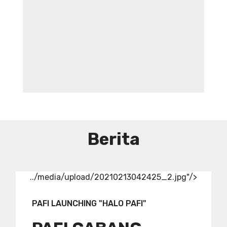
DIBUTUHKAN SEGERA TENAGA TEKNIS
KEFARMASIAN DI RUMAH SAKIT IBU
DAN ANAK ADINA WONOSOBO
SYARAT DAN KETENTUAN LIHAT
BROSUR
Berita
../media/upload/20210213042425_2.jpg"/>
PAFI LAUNCHING "HALO PAFI"