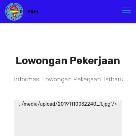
PAFI
Lowongan Pekerjaan
Informasi Lowongan Pekerjaan Terbaru
../media/upload/20191110032240_1.jpg"/>
TENAGA TEKNIS
KEFARMASIAN DI RSIA ADINA
WONOSOBO